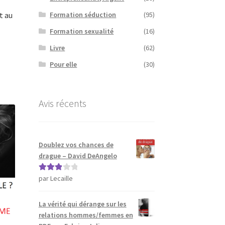
t au
Formation séduction
(95)
Formation sexualité
(16)
Livre
(62)
Pour elle
(30)
Avis récents
Doublez vos chances de
drague – David DeAngelo
par Lecaille
Note
3
sur 5
La vérité qui dérange sur les
relations hommes/femmes en