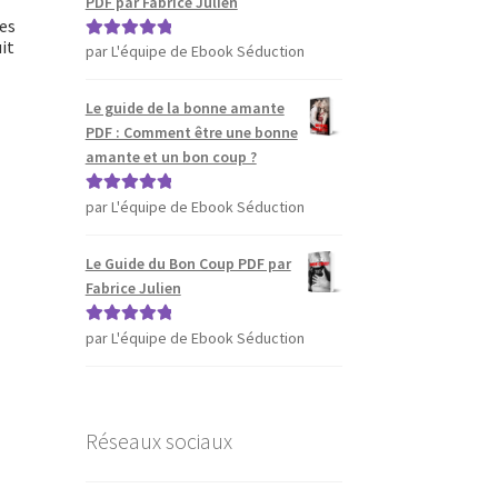
PDF par Fabrice Julien
es
it
par L'équipe de Ebook Séduction
Note
5
sur 5
Le guide de la bonne amante
PDF : Comment être une bonne
amante et un bon coup ?
par L'équipe de Ebook Séduction
Note
5
sur 5
Le Guide du Bon Coup PDF par
Fabrice Julien
par L'équipe de Ebook Séduction
Note
5
sur 5
Réseaux sociaux