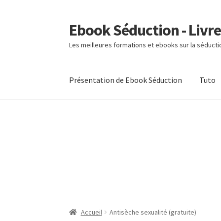
Ebook Séduction - Livre
Aller
Aller
à
au
Les meilleures formations et ebooks sur la séducti
la
contenu
navigation
Présentation de Ebook Séduction
Tuto
Accueil
Antisèche sexualité (gratuite)