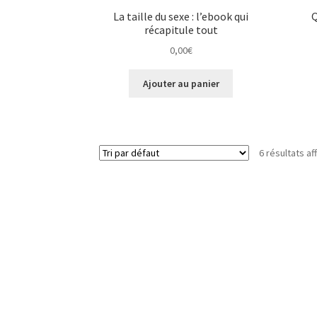
La taille du sexe : l’ebook qui
Q
récapitule tout
0,00
€
Ajouter au panier
6 résultats af