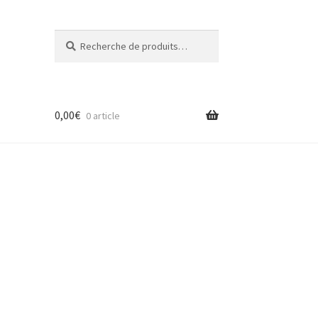
Recherche
Recherche
pour :
0,00
€
0 article