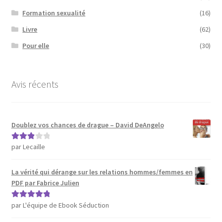
Formation sexualité
(16)
Livre
(62)
Pour elle
(30)
Avis récents
Doublez vos chances de drague – David DeAngelo
par Lecaille
Note
3
sur 5
La vérité qui dérange sur les relations hommes/femmes en
PDF par Fabrice Julien
par L'équipe de Ebook Séduction
Note
5
sur 5