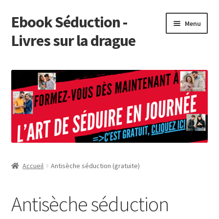
Ebook Séduction -
Aller
Aller
Menu
à
au
Livres sur la drague
la
contenu
navigation
Présentation de Ebook Séduction
Tuto
Boutique
Affiliation
Accueil
Antisèche séduction (gratuite)
Forum Séduction
Antisèche séduction