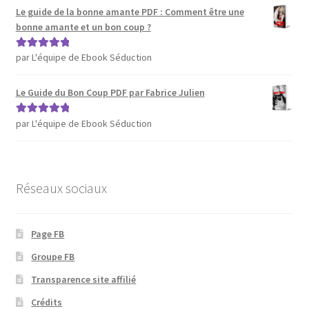
Le guide de la bonne amante PDF : Comment être une
bonne amante et un bon coup ?
par L'équipe de Ebook Séduction
Note
5
sur 5
Le Guide du Bon Coup PDF par Fabrice Julien
par L'équipe de Ebook Séduction
Note
5
sur 5
Réseaux sociaux
Page FB
Groupe FB
Transparence site affilié
Crédits