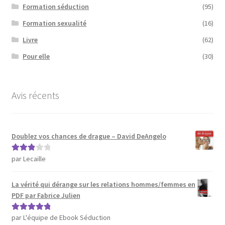
Formation séduction
(95)
Formation sexualité
(16)
Livre
(62)
Pour elle
(30)
Avis récents
Doublez vos chances de drague – David DeAngelo
par Lecaille
Note
3
sur 5
La vérité qui dérange sur les relations hommes/femmes en
PDF par Fabrice Julien
par L'équipe de Ebook Séduction
Note
5
sur 5