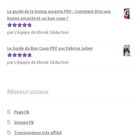
Le guide de la bonne amante PDF : Comment être une
bonne amante et un bon coup ?
par L'équipe de Ebook Séduction
Note
5
sur 5
Le Guide du Bon Coup PDF par Fabrice Julien
par L'équipe de Ebook Séduction
Note
5
sur 5
Réseaux sociaux
Page FB
Groupe FB
Transparence site affilié