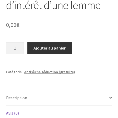
d’intérêt d’une femme
0,00
€
quantité
Ajouter au panier
de
La
liste
de
Catégorie :
Antisèche séduction (gratuite)
tous
les
signes
Description
d'intérêt
d'une
femme
Avis (0)