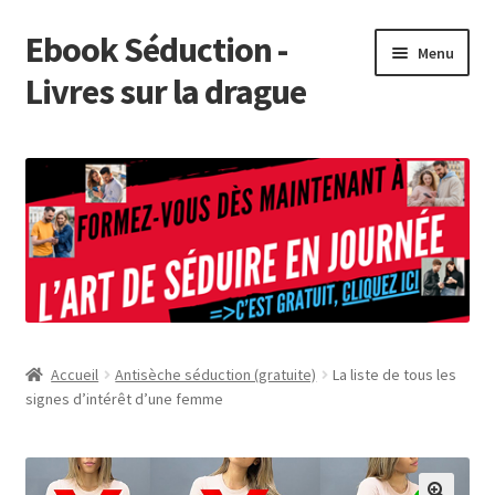
Ebook Séduction -
Aller
Aller
Menu
à
au
Livres sur la drague
la
contenu
navigation
Présentation de Ebook Séduction
Tuto
Boutique
Affiliation
Accueil
Antisèche séduction (gratuite)
La liste de tous les
Forum Séduction
signes d’intérêt d’une femme