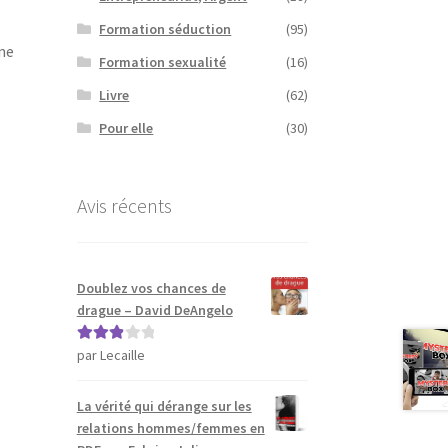
Formation séduction
(95)
ne
Formation sexualité
(16)
Livre
(62)
Pour elle
(30)
Avis récents
Doublez vos chances de
drague – David DeAngelo
par Lecaille
Note
3
sur 5
La vérité qui dérange sur les
relations hommes/femmes en