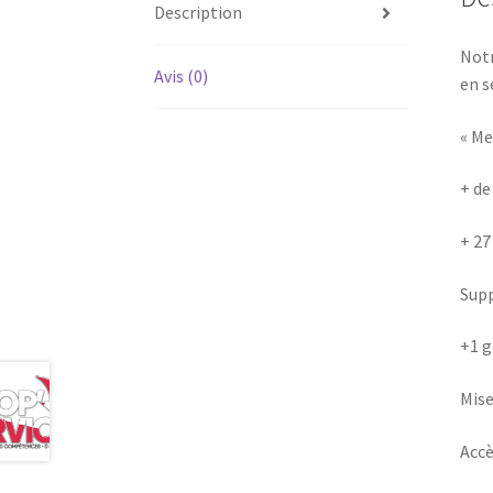
Description
Notr
Avis (0)
en s
« Me
+ de
+ 27
Supp
+1 g
Mise
Accè