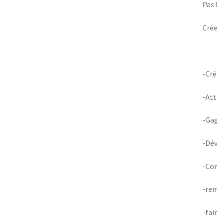
Pas 
Crée
-Cré
-Att
-Gag
-Dév
-Con
-rem
-fai