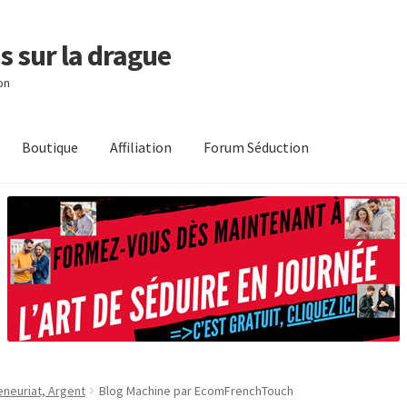
s sur la drague
on
Boutique
Affiliation
Forum Séduction
eneuriat, Argent
Blog Machine par EcomFrenchTouch