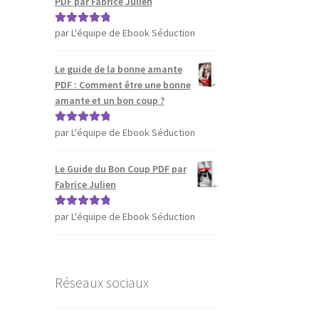
PDF par Fabrice Julien
par L'équipe de Ebook Séduction
Note
5
sur 5
Le guide de la bonne amante
PDF : Comment être une bonne
amante et un bon coup ?
par L'équipe de Ebook Séduction
Note
5
sur 5
Le Guide du Bon Coup PDF par
Fabrice Julien
par L'équipe de Ebook Séduction
Note
5
sur 5
Réseaux sociaux