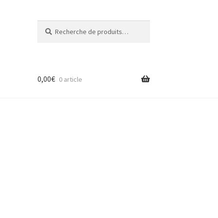
Recherche
Recherche
pour :
0,00
€
0 article