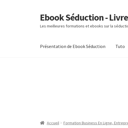
Ebook Séduction - Livre
Aller
Aller
à
au
Les meilleures formations et ebooks sur la séducti
la
contenu
navigation
Présentation de Ebook Séduction
Tuto
Accueil
Formation Business En Ligne, Entrepr