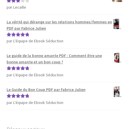
par Lecaille
Note
3
sur 5
La vérité qui dérange sur les relations hommes/femmes en
PDF par Fabrice Julien
par L'équipe de Ebook Séduction
Note
5
sur 5
Le guide de la bonne amante PDF : Comment être une
bonne amante et un bon coup ?
par L'équipe de Ebook Séduction
Note
5
sur 5
Le Guide du Bon Coup PDF par Fabrice Julien
par L'équipe de Ebook Séduction
Note
5
sur 5