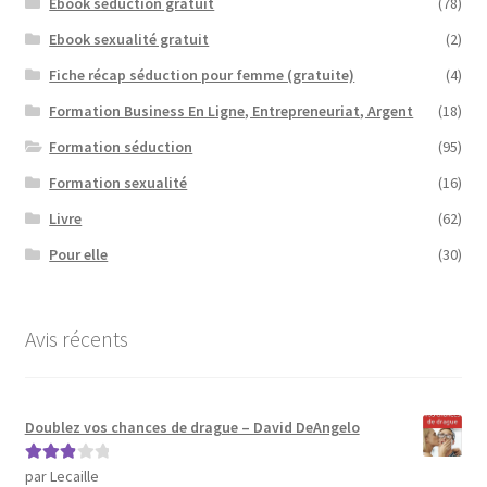
Ebook séduction gratuit
(78)
Ebook sexualité gratuit
(2)
Fiche récap séduction pour femme (gratuite)
(4)
Formation Business En Ligne, Entrepreneuriat, Argent
(18)
Formation séduction
(95)
Formation sexualité
(16)
Livre
(62)
Pour elle
(30)
Avis récents
Doublez vos chances de drague – David DeAngelo
par Lecaille
Note
3