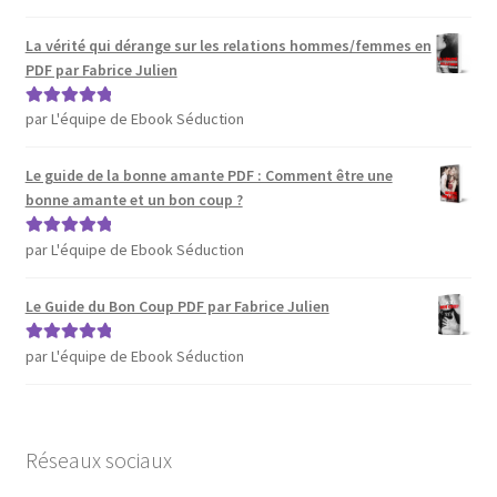
sur 5
La vérité qui dérange sur les relations hommes/femmes en
PDF par Fabrice Julien
par L'équipe de Ebook Séduction
Note
5
sur 5
Le guide de la bonne amante PDF : Comment être une
bonne amante et un bon coup ?
par L'équipe de Ebook Séduction
Note
5
sur 5
Le Guide du Bon Coup PDF par Fabrice Julien
par L'équipe de Ebook Séduction
Note
5
sur 5
Réseaux sociaux