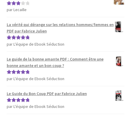
par Lecaille
Note
3
sur 5
La vérité qui dérange sur les relations hommes/femmes en
PDF par Fabrice Julien
par L'équipe de Ebook Séduction
Note
5
sur 5
Le guide de la bonne amante PDF : Comment être une
bonne amante et un bon coup ?
par L'équipe de Ebook Séduction
Note
5
sur 5
Le Guide du Bon Coup PDF par Fabrice Julien
par L'équipe de Ebook Séduction
Note
5
sur 5