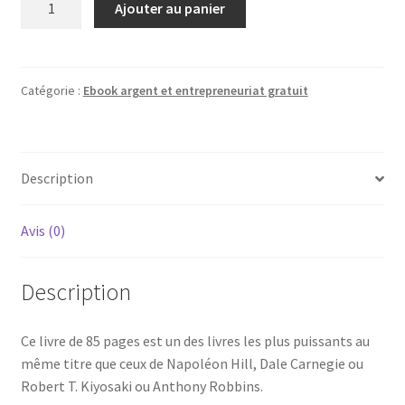
Ajouter au panier
de
Devenir
Riche,
une
Catégorie :
Ebook argent et entrepreneuriat gratuit
science
exacte
par
Description
Wallace
D.
Wattles
Avis (0)
Description
Ce livre de 85 pages est un des livres les plus puissants au
même titre que ceux de Napoléon Hill, Dale Carnegie ou
Robert T. Kiyosaki ou Anthony Robbins.