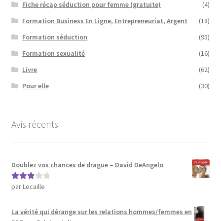
Fiche récap séduction pour femme (gratuite)
(4)
Formation Business En Ligne, Entrepreneuriat, Argent
(18)
Formation séduction
(95)
Formation sexualité
(16)
Livre
(62)
Pour elle
(30)
Avis récents
Doublez vos chances de drague – David DeAngelo
par Lecaille
Note
3
sur 5
La vérité qui dérange sur les relations hommes/femmes en