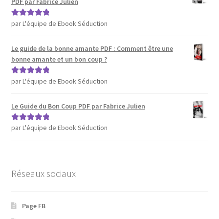
PDF par Fabrice Julien
par L'équipe de Ebook Séduction
Note
5
sur 5
Le guide de la bonne amante PDF : Comment être une
bonne amante et un bon coup ?
par L'équipe de Ebook Séduction
Note
5
sur 5
Le Guide du Bon Coup PDF par Fabrice Julien
par L'équipe de Ebook Séduction
Note
5
sur 5
Réseaux sociaux
Page FB