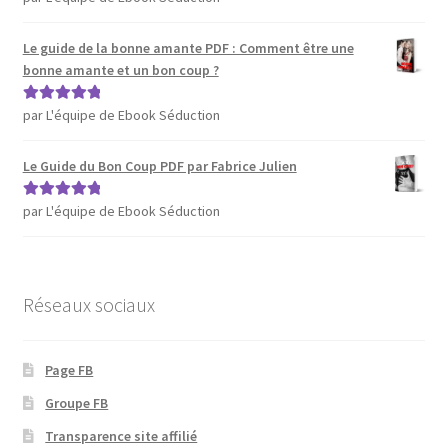
Le guide de la bonne amante PDF : Comment être une
bonne amante et un bon coup ?
par L'équipe de Ebook Séduction
Note
5
sur 5
Le Guide du Bon Coup PDF par Fabrice Julien
par L'équipe de Ebook Séduction
Note
5
sur 5
Réseaux sociaux
Page FB
Groupe FB
Transparence site affilié