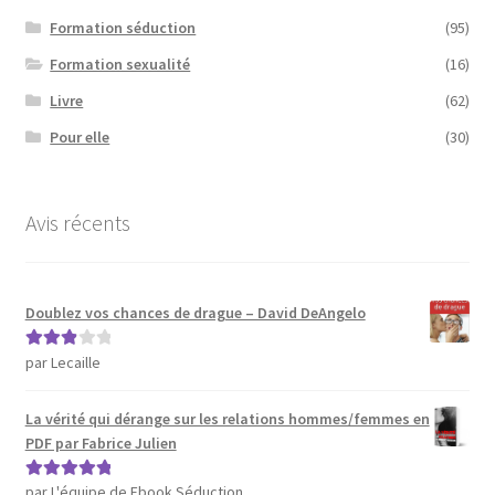
Formation séduction
(95)
Formation sexualité
(16)
Livre
(62)
Pour elle
(30)
Avis récents
Doublez vos chances de drague – David DeAngelo
par Lecaille
Note
3
sur 5
La vérité qui dérange sur les relations hommes/femmes en
PDF par Fabrice Julien
par L'équipe de Ebook Séduction
Note
5
sur 5