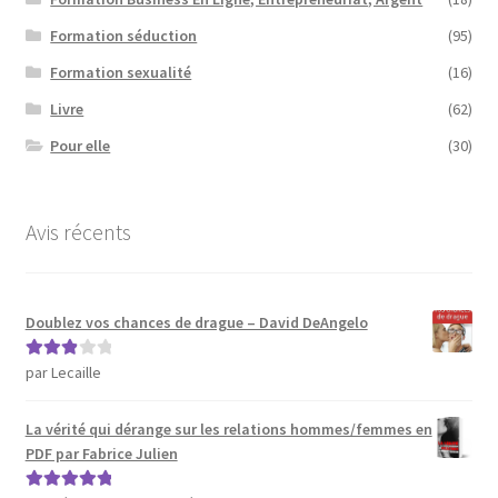
Formation séduction
(95)
Formation sexualité
(16)
Livre
(62)
Pour elle
(30)
Avis récents
Doublez vos chances de drague – David DeAngelo
par Lecaille
Note
3
sur 5
La vérité qui dérange sur les relations hommes/femmes en
PDF par Fabrice Julien