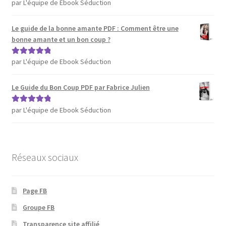
par L'équipe de Ebook Séduction
Note
5
sur 5
Le guide de la bonne amante PDF : Comment être une
bonne amante et un bon coup ?
par L'équipe de Ebook Séduction
Note
5
sur 5
Le Guide du Bon Coup PDF par Fabrice Julien
par L'équipe de Ebook Séduction
Note
5
sur 5
Réseaux sociaux
Page FB
Groupe FB
Transparence site affilié