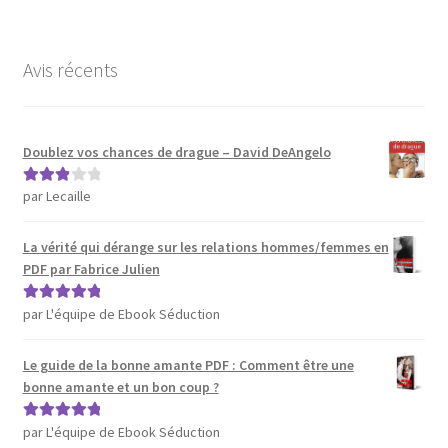
Avis récents
Doublez vos chances de drague – David DeAngelo
par Lecaille
Note
3
sur 5
La vérité qui dérange sur les relations hommes/femmes en
PDF par Fabrice Julien
par L'équipe de Ebook Séduction
Note
5
sur 5
Le guide de la bonne amante PDF : Comment être une
bonne amante et un bon coup ?
par L'équipe de Ebook Séduction
Note
5
sur 5