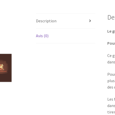
De
Description
Le g
Avis (0)
Pour
Ce g
dans
Pour
plus
des 
Les 
dans
tire