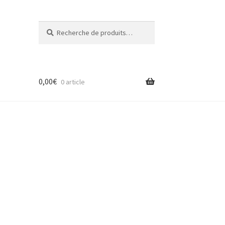
Recherche
Recherche
pour :
0,00
€
0 article