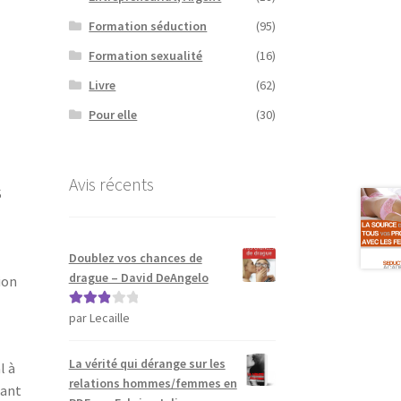
Formation séduction
(95)
Formation sexualité
(16)
Livre
(62)
Pour elle
(30)
Avis récents
S
Doublez vos chances de
drague – David DeAngelo
ion
par Lecaille
Note
3
sur 5
La vérité qui dérange sur les
l à
relations hommes/femmes en
dant