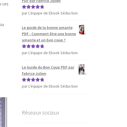
PDF par Fabrice Julien
s ces
par L'équipe de Ebook Séduction
Note
5
sur 5
ou
Le guide de la bonne amante
PDF : Comment être une bonne
amante et un bon coup ?
par L'équipe de Ebook Séduction
Note
5
sur 5
Le Guide du Bon Coup PDF par
Fabrice Julien
par L'équipe de Ebook Séduction
Note
5
sur 5
Réseaux sociaux