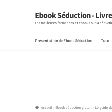
Ebook Séduction - Livre
Aller
Aller
à
au
Les meilleures formations et ebooks sur la séducti
la
contenu
navigation
Présentation de Ebook Séduction
Tuto
Accueil
Ebook séduction gratuit
Le guide de