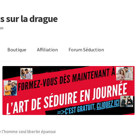
s sur la drague
on
Boutique
Affiliation
Forum Séduction
 l’homme seul libertin épanoui