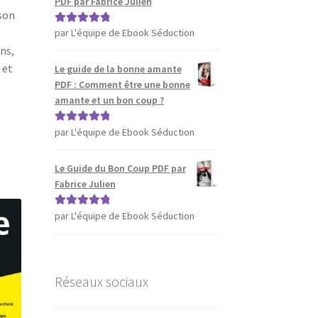
PDF par Fabrice Julien
son
par L'équipe de Ebook Séduction
Note
5
sur 5
ns,
 et
Le guide de la bonne amante
PDF : Comment être une bonne
amante et un bon coup ?
par L'équipe de Ebook Séduction
Note
5
sur 5
Le Guide du Bon Coup PDF par
Fabrice Julien
par L'équipe de Ebook Séduction
Note
5
sur 5
Réseaux sociaux