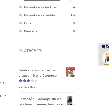
Formation séduction
(95)
Formation sexualité
(16)
Livre
(62)
Pour elle
(30)
Avis récents
Doublez vos chances de
drague – David DeAngelo
? Si
par Lecaille
Note
3
sur 5
t, le
La vérité qui dérange sur les
relations hommes/femmes en