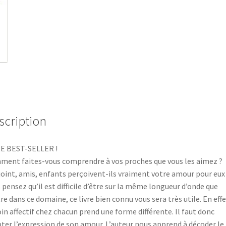
scription
E BEST-SELLER !
ent faites-vous comprendre à vos proches que vous les aimez ?
oint, amis, enfants perçoivent-ils vraiment votre amour pour eux 
 pensez qu’il est difficile d’être sur la même longueur d’onde que
tre dans ce domaine, ce livre bien connu vous sera très utile. En effe
in affectif chez chacun prend une forme différente. Il faut donc
ter l’expression de son amour. L’auteur nous apprend à décoder le