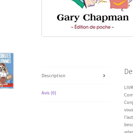
De
Description
LIVR
Avis (0)
Comm
Conj
vous
l’au
beso
adap