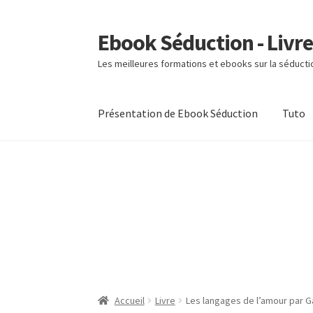
Ebook Séduction - Livre
Aller
Aller
à
au
Les meilleures formations et ebooks sur la séducti
la
contenu
navigation
Présentation de Ebook Séduction
Tuto
Accueil
Livre
Les langages de l’amour par 