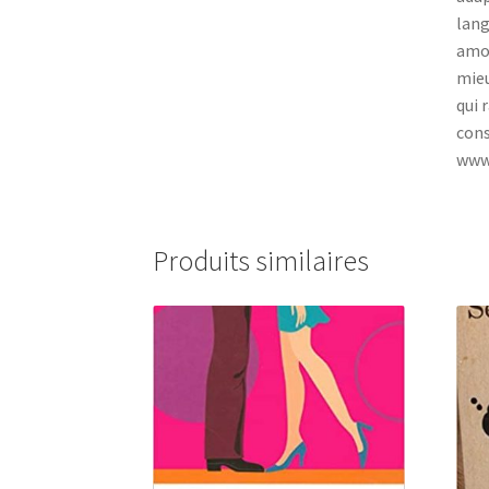
lang
amou
mieu
qui 
cons
www
Produits similaires