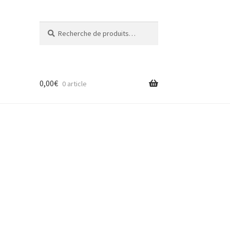
Recherche
Recherche
pour :
0,00
€
0 article