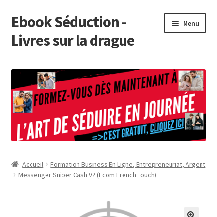
Ebook Séduction -
Aller
Aller
Menu
à
au
Livres sur la drague
la
contenu
navigation
Présentation de Ebook Séduction
Tuto
Boutique
Affiliation
Accueil
Formation Business En Ligne, Entrepreneuriat, Argent
Forum Séduction
Messenger Sniper Cash V2 (Ecom French Touch)