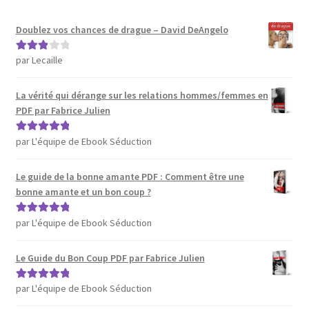
Doublez vos chances de drague – David DeAngelo
par Lecaille
Note
3
sur 5
La vérité qui dérange sur les relations hommes/femmes en
PDF par Fabrice Julien
par L'équipe de Ebook Séduction
Note
5
sur 5
Le guide de la bonne amante PDF : Comment être une
bonne amante et un bon coup ?
par L'équipe de Ebook Séduction
Note
5
sur 5
Le Guide du Bon Coup PDF par Fabrice Julien
par L'équipe de Ebook Séduction
Note
5
sur 5