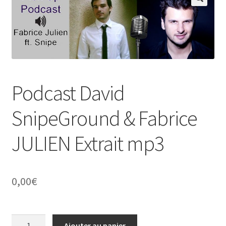
Podcast David
SnipeGround & Fabrice
JULIEN Extrait mp3
0,00
€
quantité
Ajouter au panier