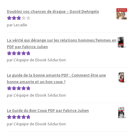
Doublez vos chances de drague – David DeAngelo
par Lecaille
Note
3
sur 5
La vérité qui dérange sur les relations hommes/femmes en
PDF par Fabrice Julien
par L'équipe de Ebook Séduction
Note
5
sur 5
Le guide de la bonne amante PDF : Comment être une
bonne amante et un bon coup ?
par L'équipe de Ebook Séduction
Note
5
sur 5
Le Guide du Bon Coup PDF par Fabrice Julien
par L'équipe de Ebook Séduction
Note
5
sur 5