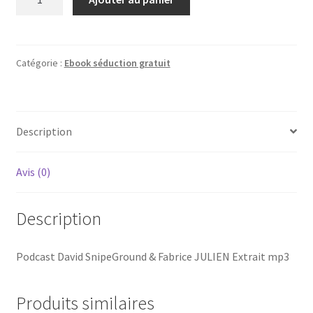
de
Podcast
David
SnipeGround
Catégorie :
Ebook séduction gratuit
&
Fabrice
JULIEN
Description
Extrait
mp3
Avis (0)
Description
Podcast David SnipeGround & Fabrice JULIEN Extrait mp3
Produits similaires