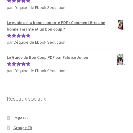
par L'équipe de Ebook Séduction
Note
5
sur 5
Le guide de la bonne amante PDF : Comment être une
bonne amante et un bon coup ?
par L'équipe de Ebook Séduction
Note
5
sur 5
Le Guide du Bon Coup PDF par Fabrice Julien
par L'équipe de Ebook Séduction
Note
5
sur 5
Réseaux sociaux
Page FB
Groupe FB