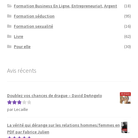
Formation Business En Ligne, Entrepreneuriat, Argent
(18)
Formation séduction
(95)
Formation sexualité
(16)
Livre
(62)
Pour elle
(30)
Avis récents
Doublez vos chances de drague – David DeAngelo
par Lecaille
Note
3
sur 5
La vérité qui dérange sur les relations hommes/femmes en
PDF par Fabrice Julien