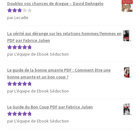
Doublez vos chances de drague – David DeAngelo
par Lecaille
Note
3
sur 5
La vérité qui dérange sur les relations hommes/femmes en
PDF par Fabrice Julien
par L'équipe de Ebook Séduction
Note
5
sur 5
Le guide de la bonne amante PDF : Comment être une
bonne amante et un bon coup ?
par L'équipe de Ebook Séduction
Note
5
sur 5
Le Guide du Bon Coup PDF par Fabrice Julien
par L'équipe de Ebook Séduction
Note
5
sur 5