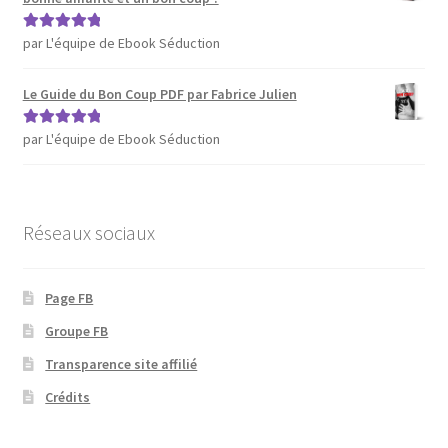
par L'équipe de Ebook Séduction
Note
5
sur 5
Le Guide du Bon Coup PDF par Fabrice Julien
par L'équipe de Ebook Séduction
Note
5
sur 5
Réseaux sociaux
Page FB
Groupe FB
Transparence site affilié
Crédits