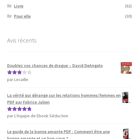
Livre
(62)
Pour elle
(30)
Avis récents
Doublez vos chances de drague – David DeAngelo
par Lecaille
Note
3
sur 5
La vérité qui dérange sur les relations hommes/femmes en
PDF par Fabrice Julien
par L'équipe de Ebook Séduction
Note
5
sur 5
Le guide de la bonne amante PDF : Comment être une
bonne amante et un bon coup ?