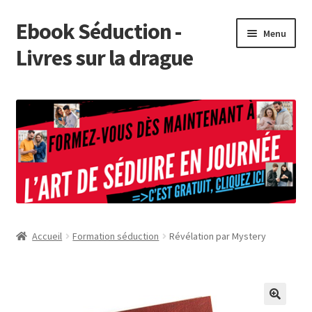
Ebook Séduction -
Aller
Aller
Menu
à
au
Livres sur la drague
la
contenu
navigation
Présentation de Ebook Séduction
Tuto
Boutique
Affiliation
Accueil
Formation séduction
Révélation par Mystery
Forum Séduction