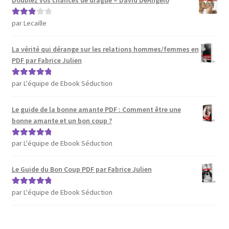
Doublez vos chances de drague – David DeAngelo
par Lecaille
Note
3
sur 5
La vérité qui dérange sur les relations hommes/femmes en
PDF par Fabrice Julien
par L'équipe de Ebook Séduction
Note
5
sur 5
Le guide de la bonne amante PDF : Comment être une
bonne amante et un bon coup ?
par L'équipe de Ebook Séduction
Note
5
sur 5
Le Guide du Bon Coup PDF par Fabrice Julien
par L'équipe de Ebook Séduction
Note
5
sur 5