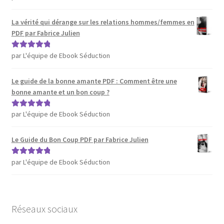
sur 5
La vérité qui dérange sur les relations hommes/femmes en
PDF par Fabrice Julien
par L'équipe de Ebook Séduction
Note
5
sur 5
Le guide de la bonne amante PDF : Comment être une
bonne amante et un bon coup ?
par L'équipe de Ebook Séduction
Note
5
sur 5
Le Guide du Bon Coup PDF par Fabrice Julien
par L'équipe de Ebook Séduction
Note
5
sur 5
Réseaux sociaux