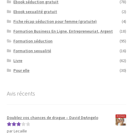
Ebook séduction gratuit
(78)
Ebook sexualité gratuit
(2)
Fiche récap séduction pour femme (gratuite)
(4)
Formation Business En Ligne, Entrepreneuriat, Argent
(18)
Formation séduction
(95)
Formation sexualité
(16)
Livre
(62)
Pour elle
(30)
Avis récents
Doublez vos chances de drague – David DeAngelo
par Lecaille
Note
3